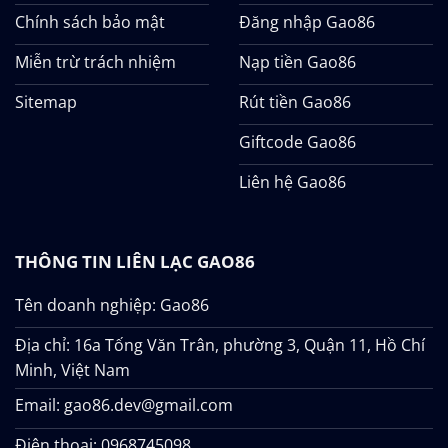
Chính sách bảo mật
Đăng nhập Gao86
Miễn trừ trách nhiệm
Nạp tiền Gao86
Sitemap
Rút tiền Gao86
Giftcode Gao86
Liên hệ Gao86
THÔNG TIN LIÊN LẠC GAO86
Tên doanh nghiệp: Gao86
Địa chỉ: 16a Tống Văn Trân, phường 3, Quận 11, Hồ Chí
Minh, Việt Nam
Email:
gao86.dev@gmail.com
Điện thoại: 0968745098