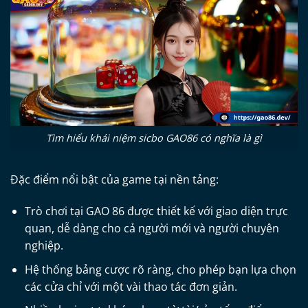
Tìm hiểu khái niệm sicbo GAO86 có nghĩa là gì
Đặc điểm nổi bật của game tại nền tảng:
Trò chơi tại GAO 86 được thiết kế với giao diện trực
quan, dễ dàng cho cả người mới và người chuyên
nghiệp.
Hệ thống bảng cược rõ ràng, cho phép bạn lựa chọn
các cửa chỉ với một vài thao tác đơn giản.