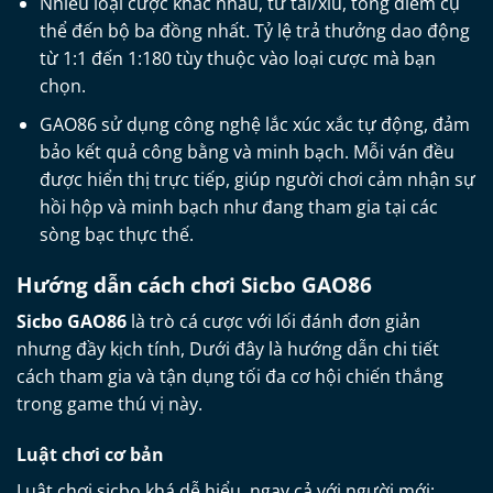
Nhiều loại cược khác nhau, từ tài/xỉu, tổng điểm cụ
thể đến bộ ba đồng nhất. Tỷ lệ trả thưởng dao động
từ 1:1 đến 1:180 tùy thuộc vào loại cược mà bạn
chọn.
GAO86 sử dụng công nghệ lắc xúc xắc tự động, đảm
bảo kết quả công bằng và minh bạch. Mỗi ván đều
được hiển thị trực tiếp, giúp người chơi cảm nhận sự
hồi hộp và minh bạch như đang tham gia tại các
sòng bạc thực thế.
Hướng dẫn cách chơi Sicbo GAO86
Sicbo GAO86
là trò cá cược với lối đánh đơn giản
nhưng đầy kịch tính, Dưới đây là hướng dẫn chi tiết
cách tham gia và tận dụng tối đa cơ hội chiến thắng
trong game thú vị này.
Luật chơi cơ bản
Luật chơi sicbo khá dễ hiểu, ngay cả với người mới: