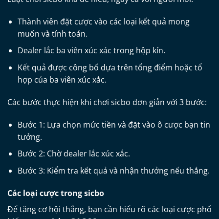
Thành viên đặt cược vào các loại kết quả mong
muốn và tính toán.
Dealer lắc ba viên xúc xác trong hộp kín.
Kết quả được công bố dựa trên tổng điểm hoặc tổ
hợp của ba viên xúc xắc.
Các bước thực hiện khi chơi sicbo đơn giản với 3 bước:
Bước 1: Lựa chọn mức tiền và đặt vào ô cược bạn tin
tưởng.
Bước 2: Chờ dealer lắc xúc xắc.
Bước 3: Kiểm tra kết quả và nhận thưởng nếu thắng.
Các loại cược trong sicbo
Để tăng cơ hội thắng, bạn cần hiểu rõ các loại cược phổ