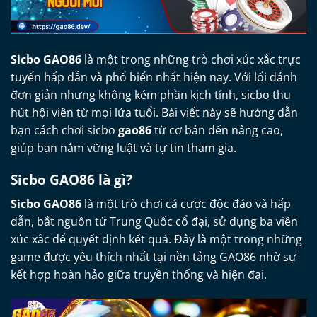
Sicbo GAO86
là một trong những trò chơi xúc xắc trực
tuyến hấp dẫn và phổ biến nhất hiện nay. Với lối đánh
đơn giản nhưng không kém phần kịch tính, sicbo thu
hút hội viên từ mọi lứa tuổi. Bài viết này sẽ hướng dẫn
bạn cách chơi sicbo
gao86
từ cơ bản đến nâng cao,
giúp bạn nắm vững luật và tự tin tham gia.
Sicbo GAO86 là gì?
Sicbo GAO86
là một trò chơi cá cược độc đáo và hấp
dẫn, bắt nguồn từ Trung Quốc cổ đại, sử dụng ba viên
xúc xắc để quyết định kết quả. Đây là một trong những
game được yêu thích nhất tại nền tảng GAO86 nhờ sự
kết hợp hoàn hảo giữa truyền thống và hiện đại.