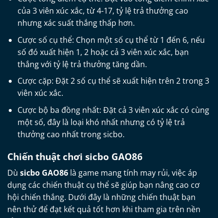
của 3 viên xúc xắc, từ 4-17, tỷ lệ trả thưởng cao
nhưng xác suất thắng thấp hơn.
Cược số cụ thể: Chọn một số cụ thể từ 1 đến 6, nếu
số đó xuất hiện 1, 2 hoặc cả 3 viên xúc xắc, bạn
thắng với tỷ lệ trả thưởng tăng dần.
Cược cặp: Đặt 2 số cụ thể sẽ xuất hiện trên 2 trong 3
viên xúc xắc.
Cược bộ ba đồng nhất: Đặt cả 3 viên xúc xắc có cùng
một số, đây là loại khó nhất nhưng có tỷ lệ trả
thưởng cao nhất trong sicbo.
Chiến thuật chơi sicbo GAO86
Dù
sicbo GAO86
là game mang tính may rủi, việc áp
dụng các chiến thuật cụ thể sẽ giúp bạn nâng cao cơ
hội chiến thắng. Dưới đây là những chiến thuật bạn
nên thử để đạt kết quả tốt hơn khi tham gia trên nền