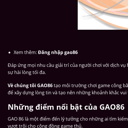
Xem thêm:
Đăng nhập gao86
Đáp ứng mọi nhu cầu giải trí của người chơi với dịch vụ
sự hài lòng tối đa.
Về chúng tôi GAO86
tạo môi trường chơi game công bằn
để xây dựng lòng tin và tạo nên những khoảnh khắc vui 
Những điểm nổi bật của GAO86
GAO 86 là một điểm đến lý tưởng cho những ai tìm kiếm 
vượt trội cho cộng đồng game thủ.