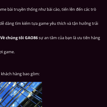
me bài truyền thống như bài cào, tiến lên đến các trò
 dễ dàng tìm kiếm tựa game yêu thích và tận hưởng trải
.
Về chúng tôi GAO86
sự an tâm của bạn là ưu tiên hàng
hơi game.
ho khách hàng bao gồm: