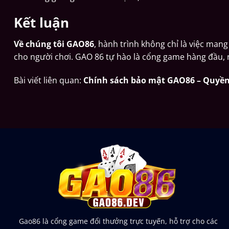
Kết luận
Về chúng tôi GAO86
, hành trình không chỉ là việc man
cho người chơi. GAO 86 tự hào là cổng game hàng đầu, n
Bài viết liên quan:
Chính sách bảo mật GAO86 – Quyền 
Gao86 là cổng game đổi thưởng trực tuyến, hỗ trợ cho các