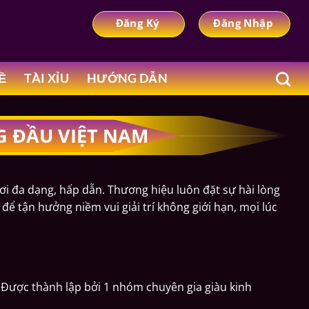
Đăng Ký
Đăng Nhập
Ề
TÀI XỈU
HƯỚNG DẪN
G ĐẦU VIỆT NAM
hơi đa dạng, hấp dẫn. Thương hiệu luôn đặt sự hài lòng
để tận hưởng niềm vui giải trí không giới hạn, mọi lúc
 Được thành lập bởi 1 nhóm chuyên gia giàu kinh