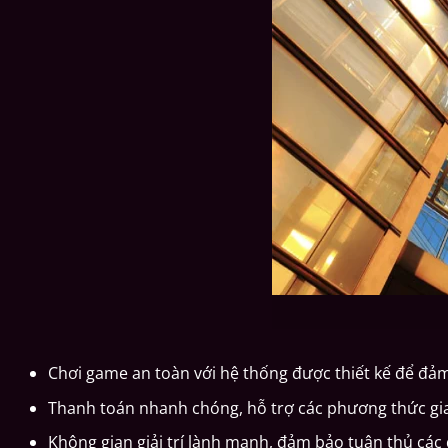
Chơi game an toàn với hệ thống được thiết kế để đả
Thanh toán nhanh chóng, hỗ trợ các phương thức giao 
Không gian giải trí lành mạnh, đảm bảo tuân thủ các q