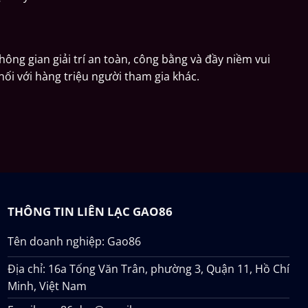
ông gian giải trí an toàn, công bằng và đầy niềm vui
ối với hàng triệu người tham gia khác.
THÔNG TIN LIÊN LẠC GAO86
Tên doanh nghiệp: Gao86
Địa chỉ: 16a Tống Văn Trân, phường 3, Quận 11, Hồ Chí
Minh, Việt Nam