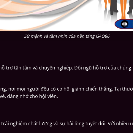
Sứ mệnh và tầm nhìn của nền tảng GAO86
 hỗ trợ tận tâm và chuyên nghiệp. Đội ngũ hỗ trợ của chúng 
g, nơi mọi người đều có cơ hội giành chiến thắng. Tại thươ
vẻ, đáng nhớ cho hội viên.
trải nghiệm chất lượng và sự hài lòng tuyệt đối. Với nhiều 